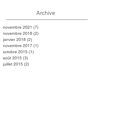
Archive
novembre 2021
(7)
7 posts
novembre 2018
(2)
2 posts
janvier 2018
(2)
2 posts
novembre 2017
(1)
1 post
octobre 2015
(1)
1 post
août 2015
(3)
3 posts
juillet 2015
(2)
2 posts
mai 2015
(1)
1 post
novembre 2014
(1)
1 post
septembre 2014
(1)
1 post
juin 2014
(1)
1 post
avril 2014
(2)
2 posts
décembre 2013
(3)
3 posts
septembre 2013
(1)
1 post
Search By Tags
Pas encore de mots-clés.